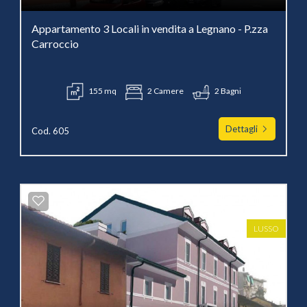
Appartamento 3 Locali in vendita a Legnano - P.zza
Carroccio
155 mq
2 Camere
2 Bagni
Dettagli
Cod. 605
LUSSO