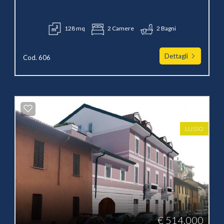
128 mq
2 Camere
2 Bagni
Dettagli
Cod. 606
LUSSO
€ 514.000