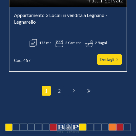
Tratt. riservata
Appartamento 3 Locali in vendita a Legnano -
Legnarello
175 mq
2 Camere
2 Bagni
Dettagli
Cod. 457
1
2