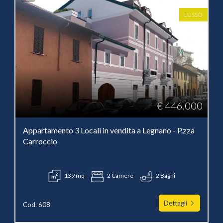
LUSSO
€ 446.000
Appartamento 3 Locali in vendita a Legnano - P.zza
Carroccio
139 mq
2 Camere
2 Bagni
Dettagli
Cod. 608