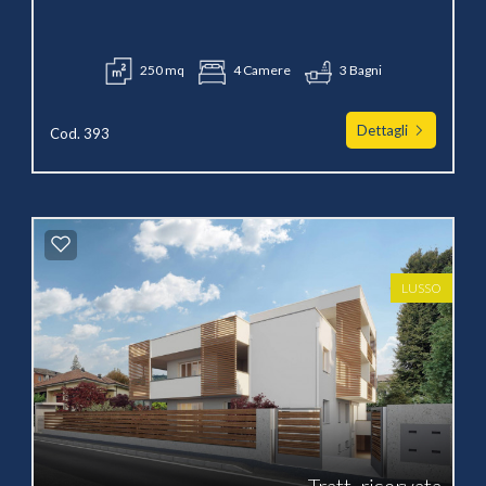
250 mq
4 Camere
3 Bagni
Dettagli
Cod. 393
LUSSO