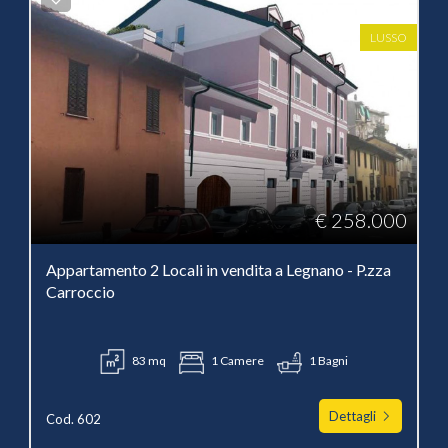
LUSSO
€ 258.000
Appartamento 2 Locali in vendita a Legnano - P.zza
Carroccio
83 mq
1 Camere
1 Bagni
Dettagli
Cod. 602