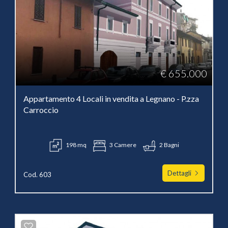
€ 655.000
Appartamento 4 Locali in vendita a Legnano - P.zza
Carroccio
198 mq
3 Camere
2 Bagni
Dettagli
Cod. 603