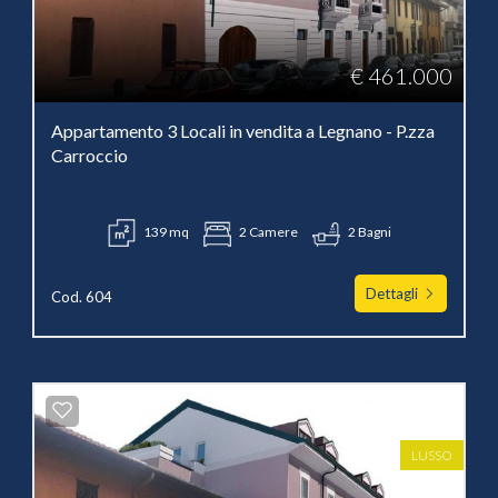
€ 461.000
Appartamento 3 Locali in vendita a Legnano - P.zza
Carroccio
139 mq
2 Camere
2 Bagni
Dettagli
Cod. 604
LUSSO