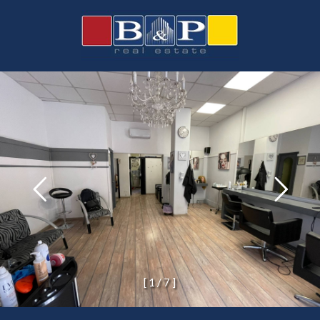
[
1
/
7
]