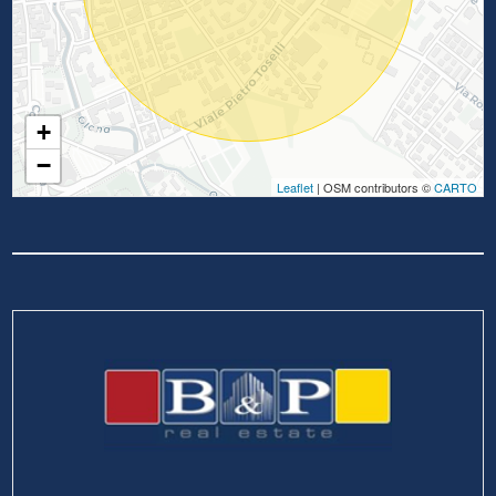
+
−
Leaflet
| OSM contributors ©
CARTO