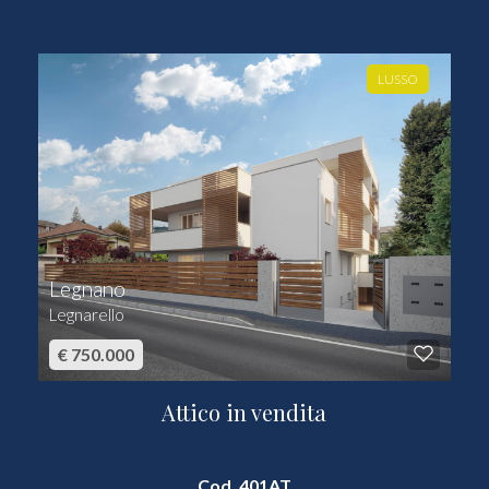
LUSSO
Legnano
Legnarello
€ 750.000
Attico in vendita
Cod. 401AT