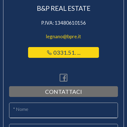
B&P REAL ESTATE
P.IVA: 13480610156
legnano@bpre.it
0331.51. ...
CONTATTACI
* Nome