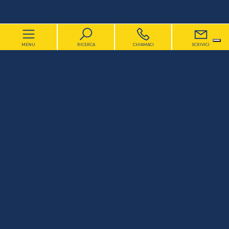
MENU
RICERCA
CHIAMACI
SCRIVICI
Home
Chi siamo
[+]
Le Divisioni B&P
[+]
Offerte Immobiliari B&P
I Partners B&P