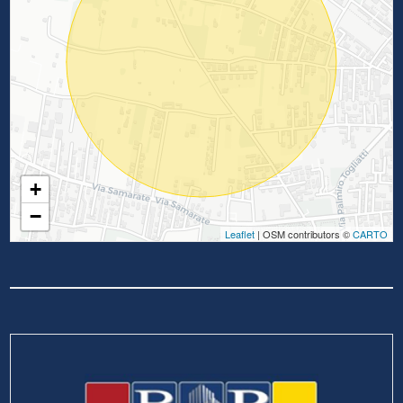
+
−
Leaflet
| OSM contributors ©
CARTO