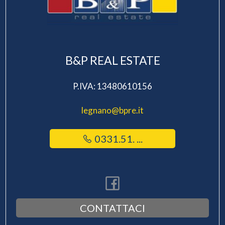
B&P REAL ESTATE
P.IVA: 13480610156
legnano@bpre.it
0331.51. ...
CONTATTACI