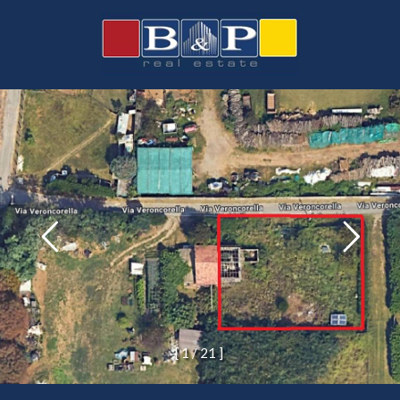
[
1
/
2
1
]