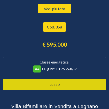
Vedi più foto
Cod. 358
€ 595.000
Classe energetica:
A4
EP glnr
: 13.96 kwh/㎡
Lusso
Villa Bifamiliare in Vendita a Legnano