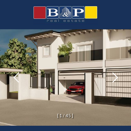
[
1
/
4
5
]