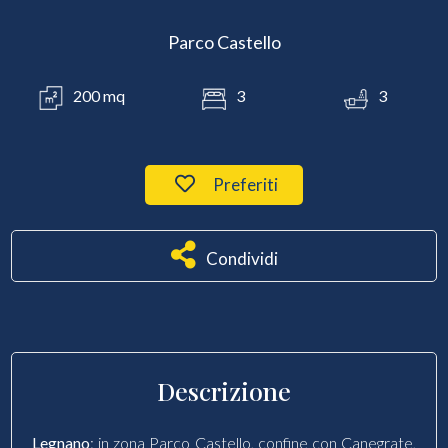
Parco Castello
200 mq
3
3
Preferiti
Condividi
Descrizione
Legnano
: in zona Parco Castello, confine con Canegrate,