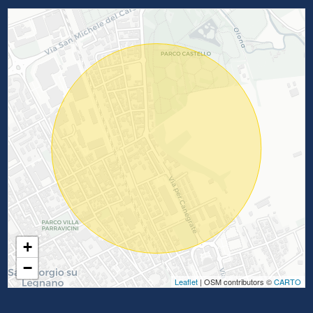
+
−
Leaflet
| OSM contributors ©
CARTO