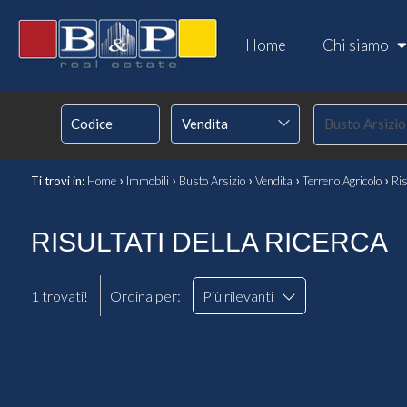
Home
Chi siamo
Vendita
Busto Arsizio
›
›
›
›
›
Ti trovi in:
Home
Immobili
Busto Arsizio
Vendita
Terreno Agricolo
Ris
RISULTATI DELLA RICERCA
1 trovati!
Ordina per:
Più rilevanti