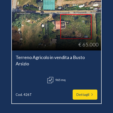
€ 65.000
Terreno Agricolo in vendita a Busto
Arsizio
965 mq
Dettagli
Cod. 426T